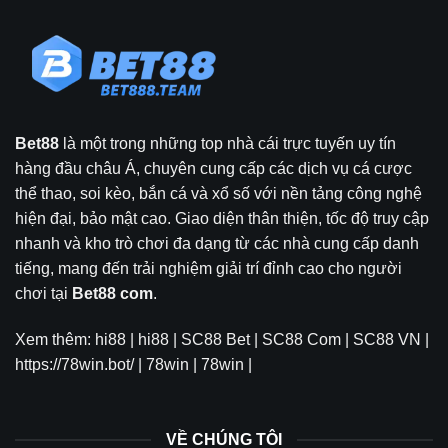
Bet88
là một trong những top nhà cái trực tuyến uy tín
hàng đầu châu Á, chuyên cung cấp các dịch vụ cá cược
thể thao, soi kèo, bắn cá và xổ số với nền tảng công nghệ
hiện đại, bảo mật cao. Giao diện thân thiện, tốc độ truy cập
nhanh và kho trò chơi đa dạng từ các nhà cung cấp danh
tiếng, mang đến trải nghiệm giải trí đỉnh cao cho người
chơi tại
Bet88 com
.
Xem thêm:
hi88
|
hi88
|
SC88 Bet
|
SC88 Com
|
SC88 VN
|
https://78win.bot/
|
78win
|
78win
|
VỀ CHÚNG TÔI