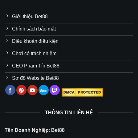
Giới thiệu Bet88
Chính sách bảo mật
Điều khoản điều kiện
Chơi có trách nhiệm
CEO Phạm Tín Bet88
Sơ đồ Website Bet88
THÔNG TIN LIÊN HỆ
Tên Doanh Nghiệp
:
Bet88