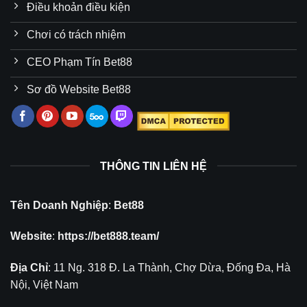
Điều khoản điều kiện
Chơi có trách nhiệm
CEO Phạm Tín Bet88
Sơ đồ Website Bet88
THÔNG TIN LIÊN HỆ
Tên Doanh Nghiệp
:
Bet88
Website
:
https://bet888.team/
Địa Chỉ
: 11 Ng. 318 Đ. La Thành, Chợ Dừa, Đống Đa, Hà
Nội, Việt Nam