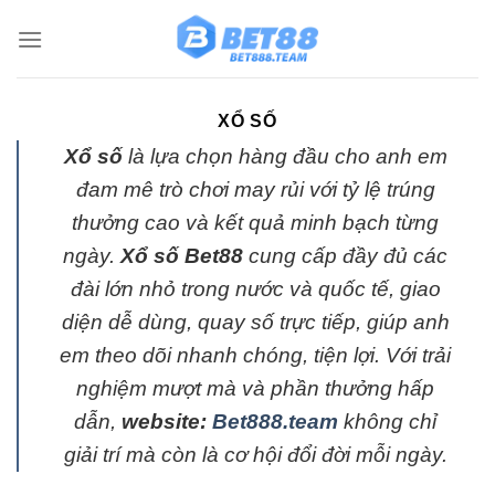
Skip
to
content
XỔ SỐ
Xổ số
là lựa chọn hàng đầu cho anh em
đam mê trò chơi may rủi với tỷ lệ trúng
thưởng cao và kết quả minh bạch từng
ngày.
Xổ số Bet88
cung cấp đầy đủ các
đài lớn nhỏ trong nước và quốc tế, giao
diện dễ dùng, quay số trực tiếp, giúp anh
em theo dõi nhanh chóng, tiện lợi. Với trải
nghiệm mượt mà và phần thưởng hấp
dẫn,
website:
Bet888.team
không chỉ
giải trí mà còn là cơ hội đổi đời mỗi ngày.