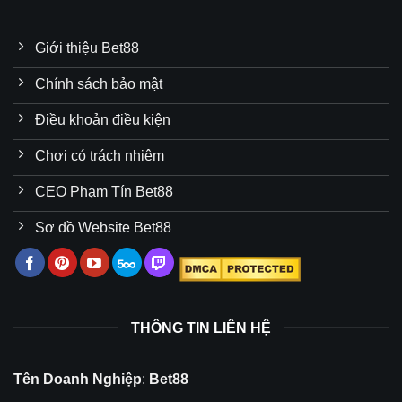
Giới thiệu Bet88
Chính sách bảo mật
Điều khoản điều kiện
Chơi có trách nhiệm
CEO Phạm Tín Bet88
Sơ đồ Website Bet88
THÔNG TIN LIÊN HỆ
Tên Doanh Nghiệp
:
Bet88